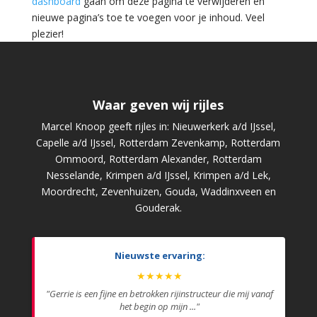
dashboard
gaan om deze pagina te verwijderen en
nieuwe pagina’s toe te voegen voor je inhoud. Veel
plezier!
Waar geven wij rijles
Marcel Knoop geeft rijles in: Nieuwerkerk a/d IJssel,
Capelle a/d IJssel, Rotterdam Zevenkamp, Rotterdam
Ommoord, Rotterdam Alexander, Rotterdam
Nesselande, Krimpen a/d IJssel, Krimpen a/d Lek,
Moordrecht, Zevenhuizen, Gouda, Waddinxveen en
Gouderak.
Nieuwste ervaring:
★★★★★
"Gerrie is een fijne en betrokken rijinstructeur die mij vanaf
het begin op mijn ..."